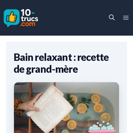
Aller
au
M
contenu
Bain relaxant : recette
de grand-mère