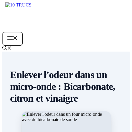
Aller
au
contenu
Menu
Enlever l’odeur dans un
micro-onde : Bicarbonate,
citron et vinaigre