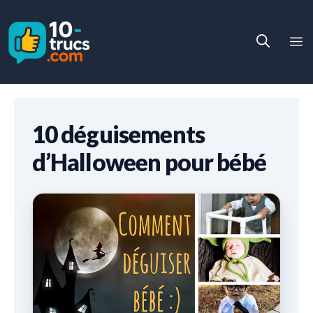
Aller
au
M
contenu
10 déguisements
d’Halloween pour bébé