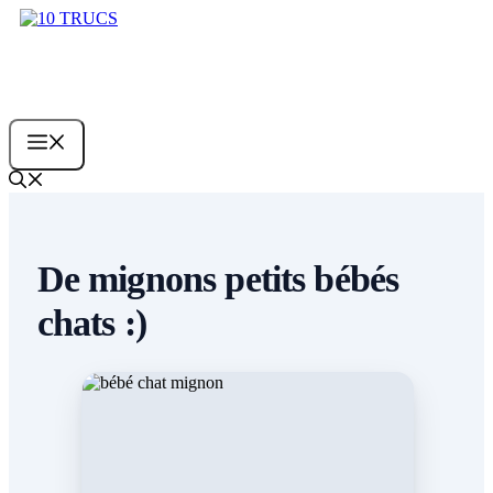
Aller
au
contenu
Menu
De mignons petits bébés
chats :)