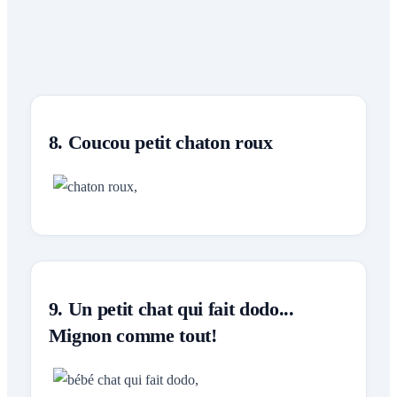
8. Coucou petit chaton roux
9. Un petit chat qui fait dodo...
Mignon comme tout!