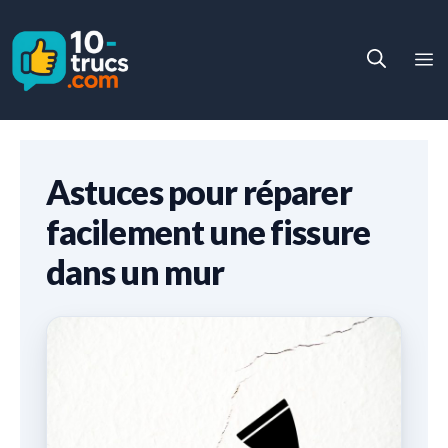
Aller
au
M
contenu
Astuces pour réparer
facilement une fissure
dans un mur