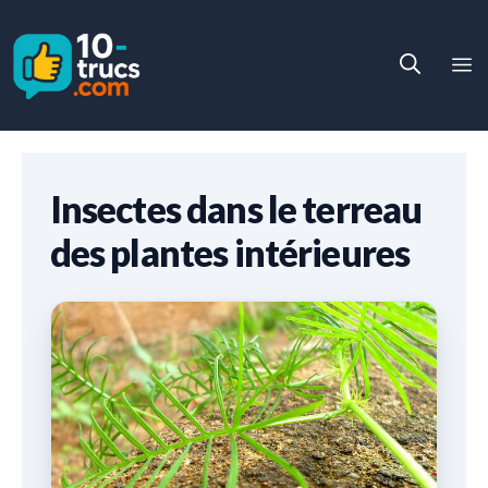
Aller
au
M
contenu
Insectes dans le terreau
des plantes intérieures